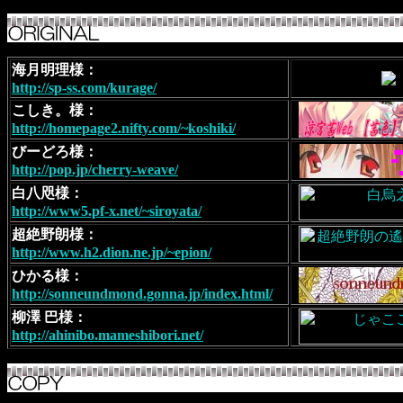
海月明理様：
http://sp-ss.com/kurage/
こしき。様：
http://homepage2.nifty.com/~koshiki/
びーどろ様：
http://pop.jp/cherry-weave/
白八咫様：
http://www5.pf-x.net/~siroyata/
超絶野朗様：
http://www.h2.dion.ne.jp/~epion/
ひかる様：
http://sonneundmond.gonna.jp/index.html/
柳澤 巴様：
http://ahinibo.mameshibori.net/