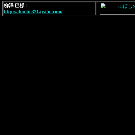
柳澤 巴様：
http://ahinibo321.tyabo.com/